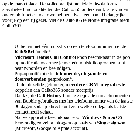
op de marketplace. De volledige lijst met telefonie-platform-
specifieke functionaliteiten die Callto365 ondersteunt, is te vinden
onder tab
functies
, maar we hebben alvast een aantal belangrijke
voor je op een rij gezet. Met de Callto365 telefonie integratie biedt
Callto365:
Uitbellen met één muisklik op een telefoonnummer met de
Klik&Bel
functie*.
Microsoft Teams Call Control
knop beschikbaar in de pop-
up notificatie waarmee je met één muisklik oproepen kunt
beantwoorden en beëindigen.
Pop-up notificatie bij
inkomende, uitgaande en
doorverbonden
gesprekken*.
Onder dezelfde gebruiker,
meerdere CRM integraties
te
koppelen aan Callto365 zonder meerprijs.
Dankzij de
Call History
functie zie je alle contactmomenten
van Bubble gebruikers met het telefoonnummer van de laatste
90 dagen zodat je direct kunt zien welke collega als laatste
contact heeft gehad.
Native applicatie beschikbaar voor
Windows
&
macOS
.
Eenvoudig en veilig inloggen op basis van
Single sign-on
(Microsoft, Google of Apple account).