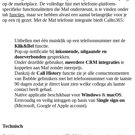
op de marketplace. De volledige lijst met telefonie-platform-
specifieke functionaliteiten die Maf ondersteunt, is te vinden onder
tab
functies
, maar we hebben alvast een aantal belangrijke voor je
op een rij gezet. Met de Maf telefonie integratie biedt Callto365:
Uitbellen met één muisklik op een telefoonnummer met de
Klik&Bel
functie.
Pop-up notificatie bij
inkomende, uitgaande en
doorverbonden
gesprekken.
Onder dezelfde gebruiker,
meerdere CRM integraties
te
koppelen aan Maf zonder meerprijs.
Dankzij de
Call History
functie zie je alle contactmomenten
van Bubble gebruikers met het telefoonnummer van de laatste
90 dagen zodat je direct kunt zien welke collega als laatste
contact heeft gehad.
Native applicatie beschikbaar voor
Windows
&
macOS
.
Eenvoudig en veilig inloggen op basis van
Single sign-on
(Microsoft, Google of Apple account).
Technisch