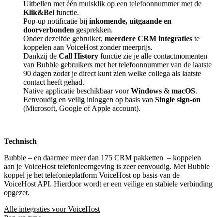
Uitbellen met één muisklik op een telefoonnummer met de
Klik&Bel
functie.
Pop-up notificatie bij
inkomende, uitgaande en
doorverbonden
gesprekken.
Onder dezelfde gebruiker,
meerdere CRM integraties
te
koppelen aan VoiceHost zonder meerprijs.
Dankzij de
Call History
functie zie je alle contactmomenten
van Bubble gebruikers met het telefoonnummer van de laatste
90 dagen zodat je direct kunt zien welke collega als laatste
contact heeft gehad.
Native applicatie beschikbaar voor
Windows
&
macOS
.
Eenvoudig en veilig inloggen op basis van
Single sign-on
(Microsoft, Google of Apple account).
Technisch
Bubble – en daarmee meer dan 175 CRM pakketten
– koppelen
aan je VoiceHost telefonieomgeving is zeer eenvoudig. Met Bubble
koppel je het telefonieplatform VoiceHost op basis van de
VoiceHost API. Hierdoor wordt er een veilige en stabiele verbinding
opgezet.
Alle integraties voor VoiceHost